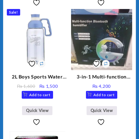
Sale!
2L Boys Sports Water
3-in-1 Multi-function
Bottle, Large Capacity
Humidifier with LED
Original
Current
₨
1,600
₨
1,500
₨
4,200
Sippy Cup, Outdoor
Night Light & Portable
price
price
Add to cart
Add to cart
Water
Fan
was:
is:
₨ 1,600.
₨ 1,500.
Quick View
Quick View