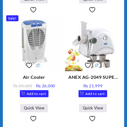
Sale!
Air Cooler
ANEX AG-2049 SUPER
MEAT GRINDER &
Original
Current
₨
28,000
₨
26,000
₨
21,999
VEGETABLE CUTTER
price
price
Add to cart
Add to cart
was:
is:
₨ 28,000.
₨ 26,000.
Quick View
Quick View