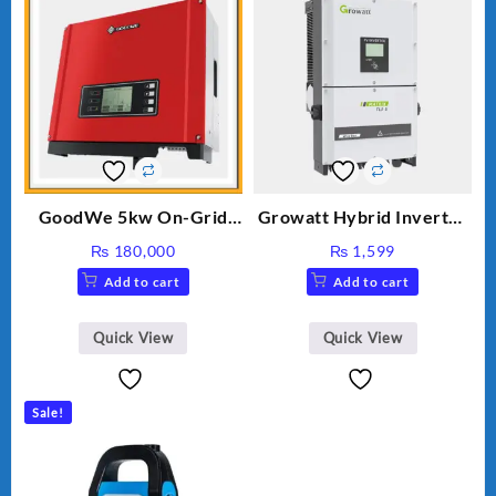
GoodWe 5kw On-Grid
Growatt Hybrid Inverter
Inverter GW5000-DT
30000TL3-S
₨
180,000
₨
1,599
Add to cart
Add to cart
Quick View
Quick View
Sale!