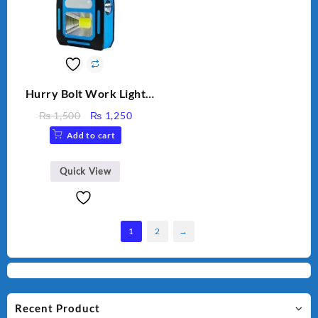
Hurry Bolt Work Light
HB-9707B-2
Original
Current
₨
1,500
₨
1,250
price
price
Add to cart
was:
is:
₨ 1,500.
₨ 1,250.
Quick View
1
2
→
Recent Product