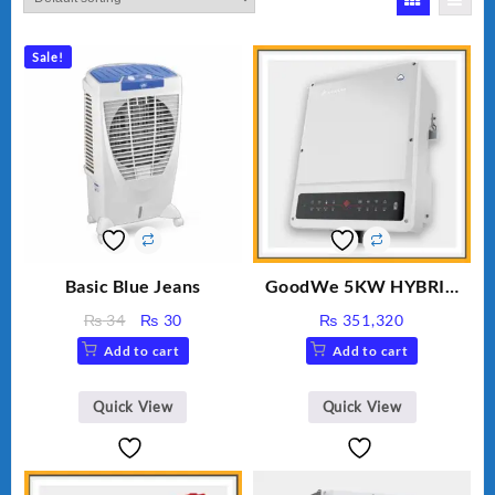
Sale!
Basic Blue Jeans
GoodWe 5KW HYBRID
INVERTER GW5K-ET
Original
Current
₨
34
₨
30
₨
351,320
price
price
Add to cart
Add to cart
was:
is:
₨ 34.
₨ 30.
Quick View
Quick View