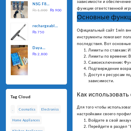
зависимости и обеспечение
NSG F8
was:
is:
функции ответственной игр
Original
Current
2000W
₨
1,000
₨
900
₨ 1,500.
₨ 1,250.
Основные функци
price
price
Electric
was:
is:
Water
rechargeable
₨ 1,000.
₨ 900.
Heating Rod
Официальный сайт 1win вне
electric
₨
750
– Fast
инструменты помогают поль
lighter for
Heating
последствия. Вот основные 
kitchen
Daya
Лимиты по ставкам:
И
rechargable
₨
2,800
Лимиты по времени:
В
brush
Самоисключение:
Фун
Подтверждение возра
Доступ к ресурсам п
зависимости.
Как использовать
Tag Cloud
Для того чтобы использова
.
Cosmatics
Electronics
настройками своего профил
Войдите в свой аккаун
Home Appliances
Перейдите в раздел “
Kitchen Appliances