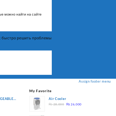
ые можно найти на сайте
ак быстро решить проблемы
Assign footer menu
My Favorite
RGEABLE
Air Cooler
Original
Current
R
₨
28,000
₨
26,000
price
price
was:
is: