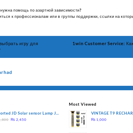
 нужна помощь по азартной зависимости?
ться к профессионалам или в группы поддержки, ссылки на котор
 выбрать игру для
1win Customer Service: К
?
arhad
Most Viewed
orted JD Solar sensor Lamp JD-
VINTAGE T9 RECHA
Original
Current
09
Electric Hair CLIPPE
,800
₨
2,450
₨
1,000
price
price
was:
is: