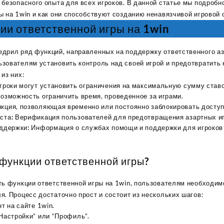
 безопасного опыта для всех игроков. В данной статье мы подроб
ы на 1win и как они способствуют созданию ненавязчивой игровой 
и ответственной игры на 1win
дрил ряд функций, направленных на поддержку ответственного аз
зователям установить контроль над своей игрой и предотвратить
из них:
гроки могут установить ограничения на максимальную сумму ставо
озможность ограничить время, проведенное за играми.
кция, позволяющая временно или постоянно заблокировать доступ 
ста:
Верификация пользователей для предотвращения азартных и
оддержки:
Информация о службах помощи и поддержки для игроков
 функции ответственной игры?
ть функции ответственной игры на 1win, пользователям необходим
я. Процесс достаточно прост и состоит из нескольких шагов:
т на сайте 1win.
Настройки” или “Профиль”.