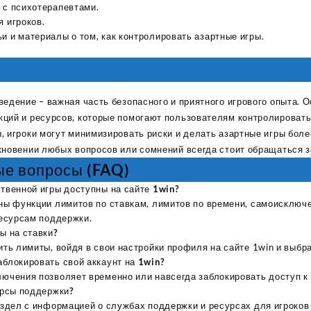
I Have Receive
 с психотерапевтами.
Quality Produc
 игроков.
Packaging Was 
 и материалы о том, как контролировать азартные игры.
ведение – важная часть безопасного и приятного игрового опыта. 
ций и ресурсов, которые помогают пользователям контролировать
, игроки могут минимизировать риски и делать азартные игры бол
кновении любых вопросов или сомнений всегда стоит обращаться з
ые вопросы (FAQ)
твенной игры доступны на сайте 1win?
пны функции лимитов по ставкам, лимитов по времени, самоисключ
ресурсам поддержки.
ы на ставки?
ить лимиты, войдя в свои настройки профиля на сайте 1win и выбр
блокировать свой аккаунт на 1win?
ючения позволяет временно или навсегда заблокировать доступ к 
урсы поддержки?
аздел с информацией о службах поддержки и ресурсах для игроков