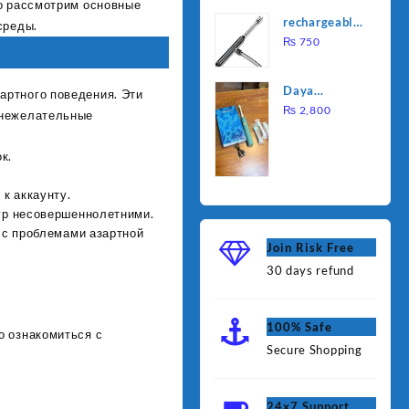
но рассмотрим основные
was:
is:
Water
rechargeable
среды.
₨ 1,000.
₨ 90
Heating Rod
electric
₨
750
– Fast
lighter for
Heating
kitchen
Daya
артного поведения. Эти
rechargable
₨
2,800
 нежелательные
brush
к.
к аккаунту.
гр несовершеннолетними.
 с проблемами азартной
Join Risk Free
30 days refund
100% Safe
о ознакомиться с
Secure Shopping
24x7 Support