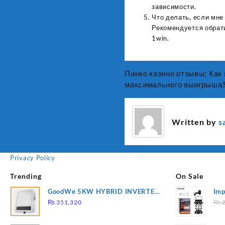
зависимости.
Что делать, если мне
Рекомендуется обрати
1win.
Пинко казино отзывы: Как
Post
максимального выигрыша
navigation
Written by
s
Privacy Policy
Trending
On Sale
GoodWe 5KW HYBRID INVERTER
Imp
GW5K-ET
78
₨
351,320
₨
2