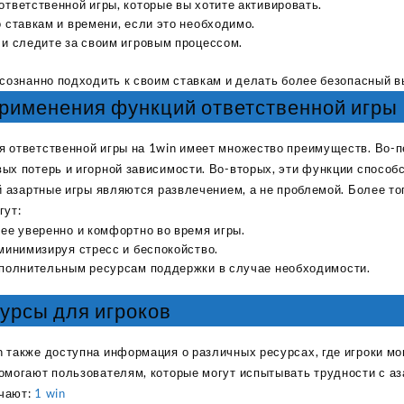
тветственной игры, которые вы хотите активировать.
 ставкам и времени, если это необходимо.
и следите за своим игровым процессом.
сознанно подходить к своим ставкам и делать более безопасный вы
рименения функций ответственной игры
 ответственной игры на 1win имеет множество преимуществ. Во-п
ых потерь и игорной зависимости. Во-вторых, эти функции спосо
й азартные игры являются развлечением, а не проблемой. Более тог
гут:
ее уверенно и комфортно во время игры.
минимизируя стресс и беспокойство.
ополнительным ресурсам поддержки в случае необходимости.
урсы для игроков
 также доступна информация о различных ресурсах, где игроки мог
омогают пользователям, которые могут испытывать трудности с аз
Sabina
чают:
1 win