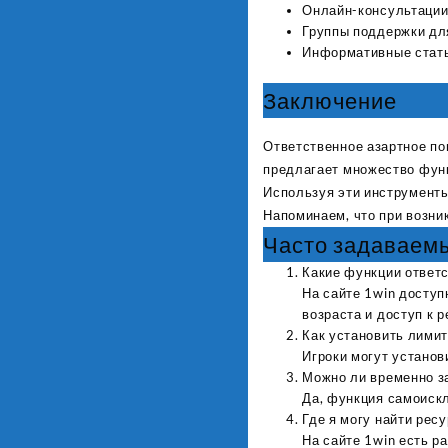
Онлайн-консультации
Группы поддержки для
Информативные статьи
Заключение
Ответственное азартное по
предлагает множество функ
Используя эти инструменты
Напоминаем, что при возни
Часто задаваем
Какие функции ответс
На сайте 1win досту
возраста и доступ к 
Как установить лимит
Игроки могут установ
Можно ли временно за
Да, функция самоискл
Где я могу найти рес
На сайте 1win есть р