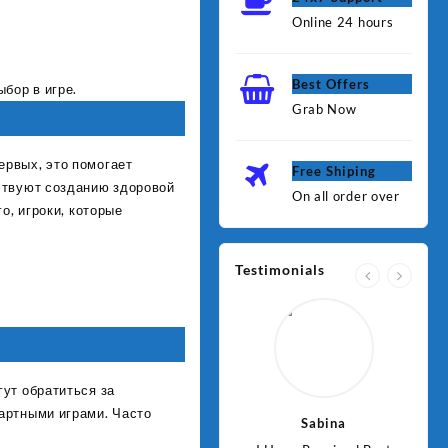
Online 24 hours
Best Offers
бор в игре.
Grab Now
ервых, это помогает
Free Shiping
бствуют созданию здоровой
On all order over
о, игроки, которые
Testimonials
ут обратиться за
артными играми. Часто
Jawad
Sabina