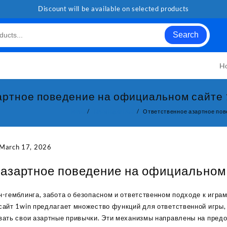
Discount will be available on selected products
Search
H
артное поведение на официальном сайте
Home
Uncategorized
Ответственное азартное пов
March 17, 2026
 азартное поведение на официальном
-гемблинга, забота о безопасном и ответственном подходе к играм
айт 1win предлагает множество функций для ответственной игры,
ать свои азартные привычки. Эти механизмы направлены на пред