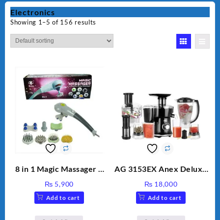
Electronics
Showing 1–5 of 156 results
8 in 1 Magic Massager –
AG 3153EX Anex Deluxe
Includes Brush, Pointed
Kitchen Robot
₨
5,900
₨
18,000
Stick, Softest Brush,
Unbreakable Jug & Cups
Add to cart
Add to cart
Golden Needle, Silver,
Gem Contour – Model: