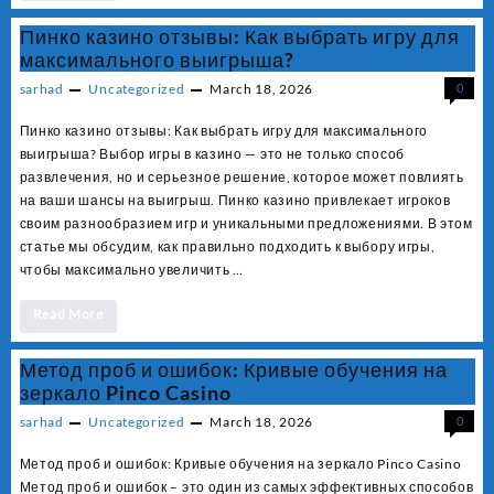
1win
скачать:
Пинко казино отзывы: Как выбрать игру для
Как
их
максимального выигрыша?
использовать
sarhad
Uncategorized
March 18, 2026
0
Пинко казино отзывы: Как выбрать игру для максимального
выигрыша? Выбор игры в казино — это не только способ
развлечения, но и серьезное решение, которое может повлиять
на ваши шансы на выигрыш. Пинко казино привлекает игроков
своим разнообразием игр и уникальными предложениями. В этом
статье мы обсудим, как правильно подходить к выбору игры,
чтобы максимально увеличить …
Пинко
Read More
казино
отзывы:
Как
Метод проб и ошибок: Кривые обучения на
выбрать
игру
зеркало Pinco Casino
для
максимального
выигрыша?
sarhad
Uncategorized
March 18, 2026
0
Метод проб и ошибок: Кривые обучения на зеркало Pinco Casino
Метод проб и ошибок – это один из самых эффективных способов