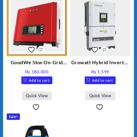
GoodWe 5kw On-Grid
Growatt Hybrid Inverter
Inverter GW5000-DT
30000TL3-S
₨
180,000
₨
1,599
Add to cart
Add to cart
Quick View
Quick View
Sale!