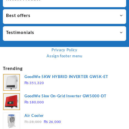
Best offers
Testimonials
Privacy Policy
Assign footer menu
Trending
GoodWe 5KW HYBRID INVERTER GW5K-ET
₨
351,320
GoodWe 5kw On-Grid Inverter GW5000-DT
₨
180,000
Air Cooler
Original
Current
₨
28,000
₨
26,000
price
price