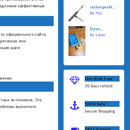
was:
is:
Water
предложим эффективные
rechargeable
₨ 1,000.
₨ 90
Heating Rod
electric
₨
750
– Fast
lighter for
Heating
kitchen
Daya
сть официального сайта
rechargable
₨
2,800
 регионах или
brush
ющие шаги:
ожения.
Join Risk Free
30 days refund
тных источников. Эта
100% Safe
проблемы выполните
Secure Shopping
24x7 Support