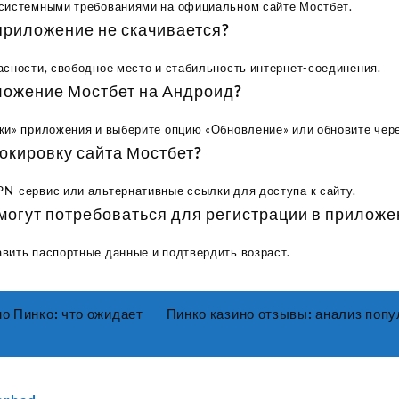
 системными требованиями на официальном сайте Мостбет.
 приложение не скачивается?
асности, свободное место и стабильность интернет-соединения.
иложение Мостбет на Андроид?
ки» приложения и выберите опцию «Обновление» или обновите чере
локировку сайта Мостбет?
N-сервис или альтернативные ссылки для доступа к сайту.
 могут потребоваться для регистрации в приложе
вить паспортные данные и подтвердить возраст.
но Пинко: что ожидает
Пинко казино отзывы: анализ поп