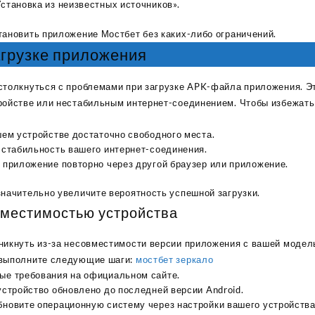
становка из неизвестных источников».
тановить приложение Мостбет без каких-либо ограничений.
агрузке приложения
столкнуться с проблемами при загрузке APK-файла приложения. Эт
ройстве или нестабильным интернет-соединением. Чтобы избежать
шем устройстве достаточно свободного места.
 стабильность вашего интернет-соединения.
 приложение повторно через другой браузер или приложение.
значительно увеличите вероятность успешной загрузки.
вместимостью устройства
никнуть из-за несовместимости версии приложения с вашей модел
 выполните следующие шаги:
мостбет зеркало
ые требования на официальном сайте.
устройство обновлено до последней версии Android.
Sabina
бновите операционную систему через настройки вашего устройства