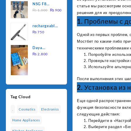
NSG F8
was:
is:
статье мы рассмотрим осно
Original
Current
2000W
₨
1,000
₨
900
₨ 1,500.
₨ 1,250.
решения для их преодолени
price
price
Electric
1. Проблемы с д
was:
is:
Water
rechargeable
₨ 1,000.
₨ 900.
Heating Rod
electric
₨
750
– Fast
Одной из первых проблем, 
lighter for
Heating
Мостбет по каким-либо при
kitchen
Daya
техническими проблемами н
rechargable
₨
2,800
Попробуйте использо
brush
Проверьте настройки 
Используйте альтерн
После выполнения этих шаг
2. Установка из
Tag Cloud
Еще одной распространенно
функция безопасности вклю
.
Cosmatics
Electronics
следующие действия:
Перейдите в «Настрой
Home Appliances
Выберите раздел «Бе
Kitchen Appliances