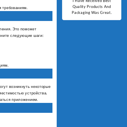
d Best
Good Quality Products.
I Have Received Best
Goo
ts And
Quality Products And
м требованиям.
Great.
Packaging Was Great.
ления. Это поможет
лните следующие шаги:
циям.
огут возникнуть некоторые
местимостью устройства.
ваться приложением.