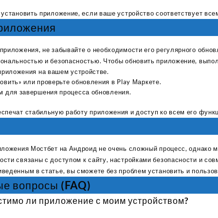
I Have Receive
Quality Produc
 установить приложение, если ваше устройство соответствует все
Packaging Was 
приложения
приложения, не забывайте о необходимости его регулярного обнов
иональностью и безопасностью. Чтобы обновить приложение, выпо
приложения на вашем устройстве.
вить» или проверьте обновления в Play Маркете.
м для завершения процесса обновления.
спечат стабильную работу приложения и доступ ко всем его функ
иложения Мостбет на Андроид не очень сложный процесс, однако м
сти связаны с доступом к сайту, настройками безопасности и сов
веденным в статье, вы сможете без проблем установить и пользо
ые вопросы (FAQ)
естимо ли приложение с моим устройством?