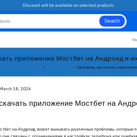
Discount will be available on selected products
Search
H
чать приложение Мостбет на Андроид и и
Home
Uncategorized
Проблемы, как скачать приложени
March 18, 2026
скачать приложение Мостбет на Андр
стбет на Андроид может вызывать различные проблемы, которые 
о они связаны с ограничениями в настройках телефона или ошибкам