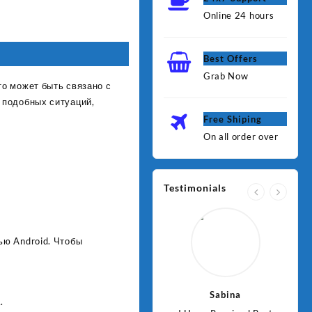
Online 24 hours
Best Offers
Grab Now
о может быть связано с
 подобных ситуаций,
Free Shiping
On all order over
Testimonials
ью Android. Чтобы
Jawad
Sabina
.