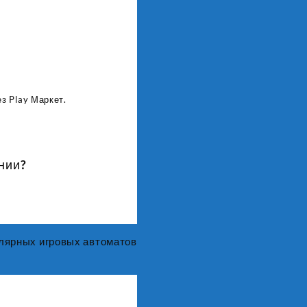
з Play Маркет.
нии?
улярных игровых автоматов