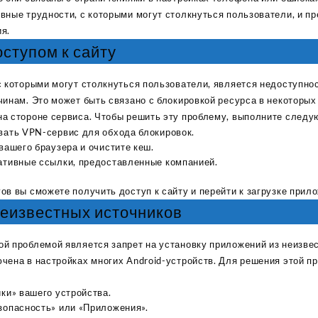
вные трудности, с которыми могут столкнуться пользователи, и 
я.
оступом к сайту
с которыми могут столкнуться пользователи, является недоступно
чинам. Это может быть связано с блокировкой ресурса в некоторых
а стороне сервиса. Чтобы решить эту проблему, выполните следу
вать VPN-сервис для обхода блокировок.
вашего браузера и очистите кеш.
ативные ссылки, предоставленные компанией.
ов вы сможете получить доступ к сайту и перейти к загрузке прил
 неизвестных источников
й проблемой является запрет на установку приложений из неизвес
чена в настройках многих Android-устройств. Для решения этой 
ки» вашего устройства.
зопасность» или «Приложения».