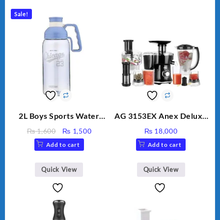
Sale!
2L Boys Sports Water
AG 3153EX Anex Deluxe
Bottle, Large Capacity
Kitchen Robot
Original
Current
₨
1,600
₨
1,500
₨
18,000
Sippy Cup, Outdoor
Unbreakable Jug & Cups
price
price
Add to cart
Add to cart
Water
was:
is:
₨ 1,600.
₨ 1,500.
Quick View
Quick View