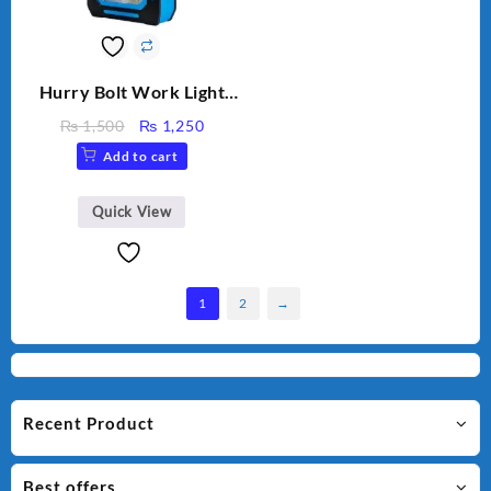
Hurry Bolt Work Light
HB-9707B-2
Original
Current
₨
1,500
₨
1,250
price
price
Add to cart
was:
is:
₨ 1,500.
₨ 1,250.
Quick View
1
2
→
Recent Product
Best offers