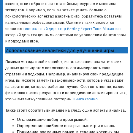
казино, стоит обратиться к статейным ресурсам и мнениям
экспертов. Например, если вы хотите узнать больше о
психологических аспектах азартных игр, обратитесь к статьям,
написанным профессионалами. Одним из таких экспертов
является
генеральный директор Betting Expert Тони Макинтош
,
который делится ценными советами по управлению банкроллом
и подходам к игре.
Использование аналитики для улучшения игры
Помимо метода проб и ошибок, использование аналитических
данных дает игрокам возможность оптимизировать свои
стратегии и подходы. Например, анализируя свои предыдущие
игры, вы можете заметить закономерности, которые указывают
на стратегии, которые работают лучше. Соответственно, важно
фиксировать свои результаты и периодически анализировать их,
чтобы выявить успешные паттерны
Пинко казино
.
Также стоит обратить внимание на следующие аспекты анализа:
Отслеживание побед и проигрышей.
Определение наиболее выигрышных игр и ставок.
Понимание временных рамок, в течение которых вы