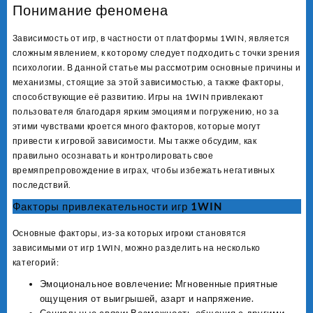
Понимание феномена
Зависимость от игр, в частности от платформы 1WIN, является
сложным явлением, к которому следует подходить с точки зрения
психологии. В данной статье мы рассмотрим основные причины и
механизмы, стоящие за этой зависимостью, а также факторы,
способствующие её развитию. Игры на 1WIN привлекают
пользователя благодаря ярким эмоциям и погружению, но за
этими чувствами кроется много факторов, которые могут
привести к игровой зависимости. Мы также обсудим, как
правильно осознавать и контролировать свое
времяпрепровождение в играх, чтобы избежать негативных
последствий.
Факторы привлекательности игр 1WIN
Основные факторы, из-за которых игроки становятся
зависимыми от игр 1WIN, можно разделить на несколько
категорий:
Эмоциональное вовлечение:
Мгновенные приятные
ощущения от выигрышей, азарт и напряжение.