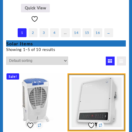
Quick View
1
2
3
4
…
14
15
16
→
Solar Items
Showing 1–5 of 10 results
Sale!