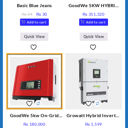
Basic Blue Jeans
GoodWe 5KW HYBRID
INVERTER GW5K-ET
Original
Current
₨
34
₨
30
₨
351,320
price
price
Add to cart
Add to cart
was:
is:
₨ 34.
₨ 30.
Quick View
Quick View
GoodWe 5kw On-Grid
Growatt Hybrid Inverter
Inverter GW5000-DT
30000TL3-S
₨
180,000
₨
1,599