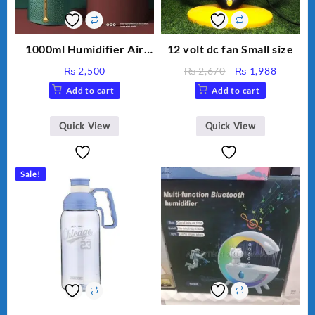
1000ml Humidifier Air
12 volt dc fan Small size
Purifier For Living Room
Original
Current
₨
2,500
₨
2,670
₨
1,988
Humidifier With Light
price
price
Add to cart
Add to cart
Umidifier For Room
was:
is:
Aroma Diffuser
₨ 2,670.
₨ 1,988
Humidifier Large
Quick View
Quick View
Capacity Big For House
Sale!