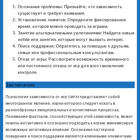
Осознание проблемы:
Признайте, что зависимость
существует и требует внимания.
Установление лимитов:
Определите фиксированное
время, которое можно проводить за играми.
Занятие альтернативными увлечениями:
Найдите новые
хобби или занятия, которые могут вызвать интерес.
Поиск поддержки:
Обратитесь за помощью к друзьям,
семье или профессиональным консультантам.
Отказ от игры:
Рассмотрите возможность временного
или постоянного отказа от игр для восстановления
контроля.
Заключение
Психология зависимости от игр 1WIN представляет собой
многогранное явление, корни которого следует искать в
разнообразных эмоциональных и когнитивных процессах.
Понимание факторов, способствующих этой зависимости, может
помочь интуитивно и осознанно подходить к играм, минимизируя
возможные негативные влияния. Осознание паттернов
поведения и поиск поддержки являются ключевыми элементами