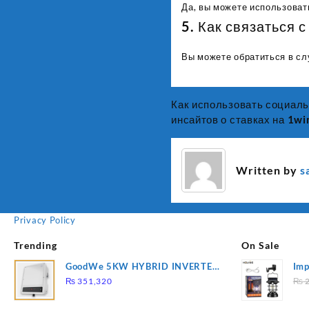
Да, вы можете использоват
5. Как связаться 
Вы можете обратиться в сл
Как использовать социаль
Post
инсайтов о ставках на 1wi
navigation
Written by
s
Privacy Policy
Trending
On Sale
GoodWe 5KW HYBRID INVERTER
Imp
GW5K-ET
78
₨
351,320
₨
2