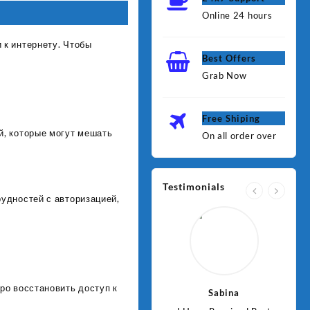
Online 24 hours
 к интернету. Чтобы
Best Offers
Grab Now
Free Shiping
й, которые могут мешать
On all order over
Testimonials
удностей с авторизацией,
ро восстановить доступ к
Jawad
Sabina