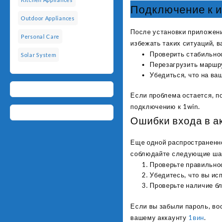
Подключение к и
Outdoor Appliances
После установки приложени
Personal Care
избежать таких ситуаций, в
Проверить стабильнос
Solar System
Перезагрузить маршру
Убедиться, что на ва
Если проблема остается, п
подключению к 1win.
Ошибки входа в а
Еще одной распространенно
соблюдайте следующие ша
Проверьте правильнос
Убедитесь, что вы и
Проверьте наличие бл
Если вы забыли пароль, во
вашему аккаунту
1вин
.