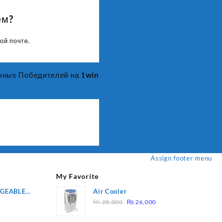
ем?
ой почте.
чных Победителей на 1win
Assign footer menu
My Favorite
RGEABLE
Air Cooler
Original
Current
R
₨
28,000
₨
26,000
price
price
was:
is: