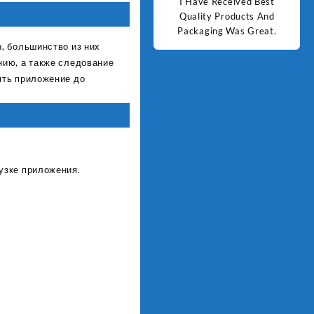
d Best
Good Quality Products.
I Have Received Best
Goo
ts And
Quality Products And
Great.
Packaging Was Great.
, большинство из них
нию, а также следование
ять приложение до
узке приложения.