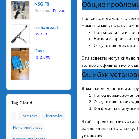
Общие проблемы 
NSG F8
was:
is:
Original
Current
2000W
₨
1,000
₨
900
₨ 1,500.
₨ 1,250.
price
price
Electric
Пользователи часто сталки
was:
is:
Water
моменты могут стать причи
rechargeable
₨ 1,000.
₨ 900.
Heating Rod
Неправильный источн
electric
₨
750
– Fast
Низкая скорость инте
lighter for
Heating
Отсутствие достаточн
kitchen
Daya
rechargable
₨
2,800
Эти аспекты могут сильно 
brush
только с официального сай
Ошибки установ
Даже после успешной загру
Неподдерживаемая оп
Отсутствие необходи
Tag Cloud
Конфликты с другими
.
Cosmatics
Electronics
Чтобы предотвратить эти п
Home Appliances
разрешения на установку. 
установку.
Kitchen Appliances