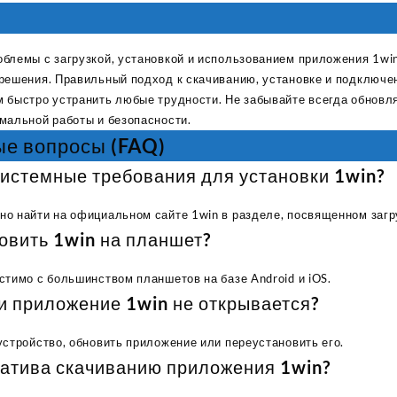
I Have Receive
Quality Produc
Packaging Was 
блемы с загрузкой, установкой и использованием приложения 1win
решения. Правильный подход к скачиванию, установке и подключе
 быстро устранить любые трудности. Не забывайте всегда обновл
мальной работы и безопасности.
ые вопросы (FAQ)
системные требования для установки 1win?
о найти на официальном сайте 1win в разделе, посвященном загр
овить 1win на планшет?
стимо с большинством планшетов на базе Android и iOS.
ли приложение 1win не открывается?
устройство, обновить приложение или переустановить его.
рнатива скачиванию приложения 1win?