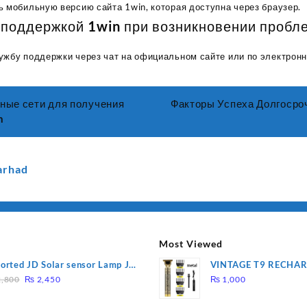
ь мобильную версию сайта 1win, которая доступна через браузер.
с поддержкой 1win при возникновении пробл
ужбу поддержки через чат на официальном сайте или по электронн
ные сети для получения
Факторы Успеха Долгосро
n
arhad
Most Viewed
orted JD Solar sensor Lamp JD-
VINTAGE T9 RECHA
Original
Current
09
Electric Hair CLIPPE
,800
₨
2,450
₨
1,000
price
price
was:
is: