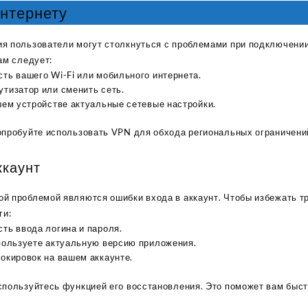
нтернету
я пользователи могут столкнуться с проблемами при подключении
ам следует:
ть вашего Wi-Fi или мобильного интернета.
тизатор или сменить сеть.
шем устройстве актуальные сетевые настройки.
опробуйте использовать VPN для обхода региональных ограничени
ккаунт
й проблемой являются ошибки входа в аккаунт. Чтобы избежать тр
ги:
ть ввода логина и пароля.
спользуете актуальную версию приложения.
окировок на вашем аккаунте.
спользуйтесь функцией его восстановления. Это поможет вам быст
Sabina