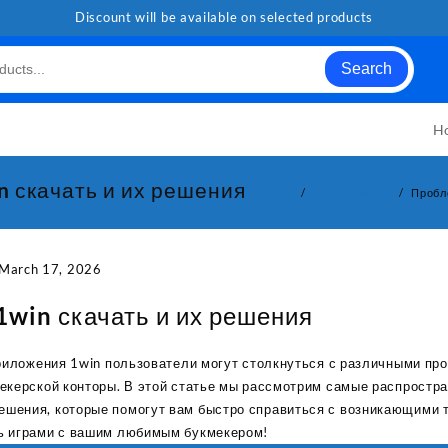
Discount will be available on selected products
Search
H
 скачать и их решения
Home
Uncategorized
Пробл
March 17, 2026
win скачать и их решения
приложения 1win пользователи могут столкнуться с различными п
екерской конторы. В этой статье мы рассмотрим самые распростр
шения, которые помогут вам быстро справиться с возникающими т
ь играми с вашим любимым букмекером!