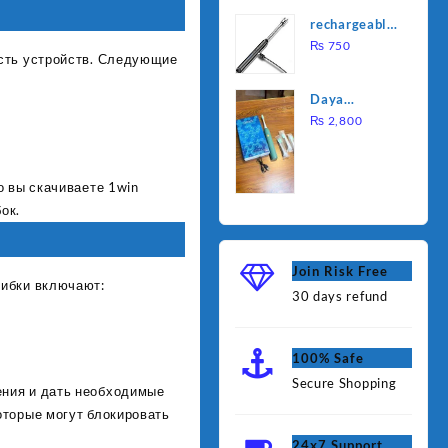
was:
is:
Water
rechargeable
₨ 1,000.
₨ 90
Heating Rod
electric
₨
750
– Fast
ость устройств. Следующие
lighter for
Heating
kitchen
Daya
rechargable
₨
2,800
brush
о вы скачиваете 1win
ок.
Join Risk Free
шибки включают:
30 days refund
100% Safe
Secure Shopping
ения и дать необходимые
оторые могут блокировать
24x7 Support