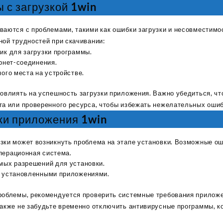
с загрузкой 1win
ваются с проблемами, такими как ошибки загрузки и несовместим
ной трудностей при скачивании:
ик для загрузки программы.
рнет-соединения.
ого места на устройстве.
повлиять на успешность загрузки приложения. Важно убедиться, чт
та или проверенного ресурса, чтобы избежать нежелательных ошиб
ки приложения 1win
зки может возникнуть проблема на этапе установки. Возможные о
ерационная система.
мых разрешений для установки.
 установленными приложениями.
роблемы, рекомендуется проверить системные требования прилож
Также не забудьте временно отключить антивирусные программы, к