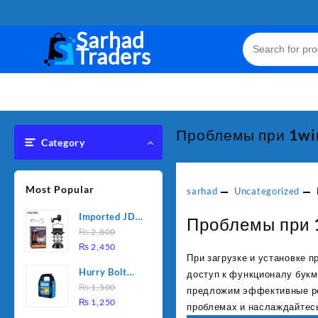
Skip
to
Sarhad
content
Traders
Проблемы при 1win
Category
Most Popular
sarhad
Uncategorized
Imported JD
Проблемы при 1
Solar sensor
₨
2,800
Original
Current
Lamp JD-
₨
2,450
При загрузке и установке 
price
price
7809
Hurry Bolt
доступ к функционалу букм
was:
is:
Work Light
₨
1,500
₨ 2,800.
₨ 2,450.
предложим эффективные ре
Original
Current
HB-9707B-2
₨
1,250
проблемах и наслаждайтес
price
price